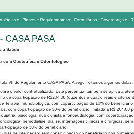
tológico
Planos e Regulamentos
Formulários
Governança
R
- CASA PASA
a a Saúde
ar com Obstetrícia e Odontológico
ítulo VII do Regulamento CASA PASA. A seguir citamos algumas delas:
obre o valor contratualizado. Este percentual também se aplica a at
mo de coparticipação de R$204,08 (duzentos e quatro reais e oito cent
 Terapia Imunobiológica, com coparticipação de 10% do beneficiário 
s, com coparticipação de 30% do beneficiário limitada a R$ 204,08 p
quiatria, psicologia, nutricionista e fonoaudiologia, com coparticipaçã
ncológica, hemodiálise, diálise, internações clínicas e cirúrgicas, sem 
rticipação de 30% do beneficiário;
5 dias de internação: sem coparticipação do beneficiário nos primeiros