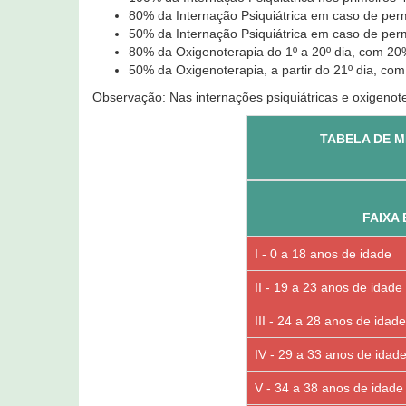
80% da Internação Psiquiátrica em caso de perma
50% da Internação Psiquiátrica em caso de perma
80% da Oxigenoterapia do 1º a 20º dia, com 20%
50% da Oxigenoterapia, a partir do 21º dia, com
Observação: Nas internações psiquiátricas e oxigenot
TABELA DE M
FAIXA 
I - 0 a 18 anos de idade
II - 19 a 23 anos de idade
III - 24 a 28 anos de idade
IV - 29 a 33 anos de idad
V - 34 a 38 anos de idade