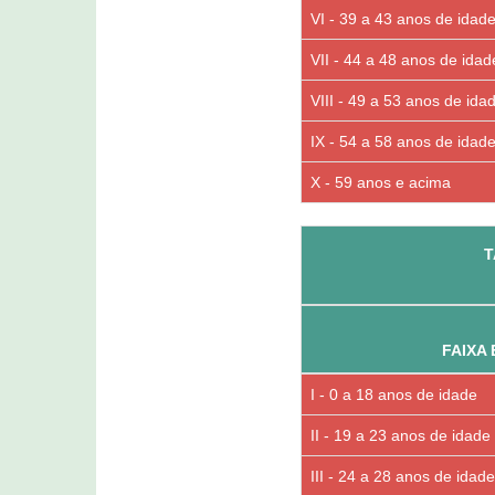
VI - 39 a 43 anos de idad
VII - 44 a 48 anos de idad
VIII - 49 a 53 anos de ida
IX - 54 a 58 anos de idad
X - 59 anos e acima
T
FAIXA 
I - 0 a 18 anos de idade
II - 19 a 23 anos de idade
III - 24 a 28 anos de idade