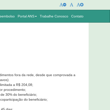
eembolso
Portal ANS
Trabalhe Conosco
Contato
endimentos fora da rede, desde que comprovada a
avos).
limitada a R$ 204,08;
or procedimento;
o de 30% do beneficiário;
coparticipação do beneficiário;
 45 dias;