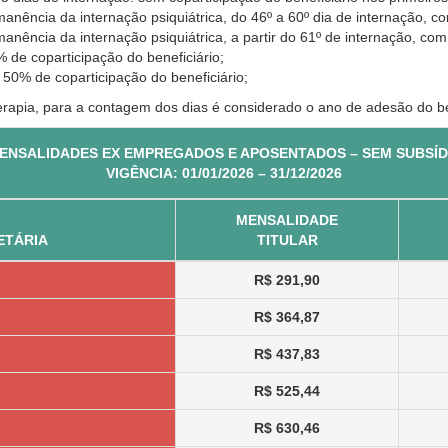
nência da internação psiquiátrica, do 46º a 60º dia de internação, co
nência da internação psiquiátrica, a partir do 61º de internação, com
 de coparticipação do beneficiário;
 50% de coparticipação do beneficiário;
erapia, para a contagem dos dias é considerado o ano de adesão do be
ENSALIDADES EX EMPREGADOS E APOSENTADOS – SEM SUBSÍ
VIGÊNCIA: 01/01/2026 – 31/12/2026
MENSALIDADE
ETÁRIA
TITULAR
R$ 291,90
R$ 364,87
R$ 437,83
e
R$ 525,44
R$ 630,46