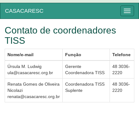
CASACARESC
Toggl
naviga
Contato de coordenadores
TISS
Nome/e-mail
Função
Telefone
Úrsula M. Ludwig
Gerente
48 3036-
ula@casacaresc.org.br
Coordenadora TISS
2220
Renata Gomes de Oliveira
Coordenadora TISS
48 3036-
Nicolazi
Suplente
2220
renata@casacaresc.org.br