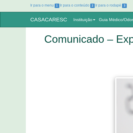
Ir para o menu
Ir para o conteúdo
Ir para o rodapé
1
2
3
CASACARESC
Instituição
Guia Médico/Odon
Comunicado – Exp